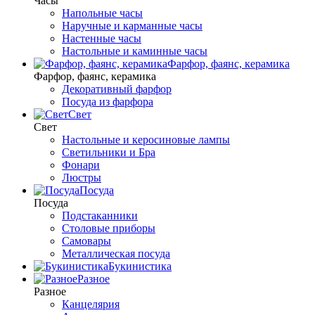
Часы
Напольные часы
Наручные и карманные часы
Настенные часы
Настольные и каминные часы
Фарфор, фаянс, керамика
Фарфор, фаянс, керамика
Декоративный фарфор
Посуда из фарфора
Свет
Свет
Настольные и керосиновые лампы
Светильники и Бра
Фонари
Люстры
Посуда
Посуда
Подстаканники
Столовые приборы
Самовары
Металлическая посуда
Букинистика
Разное
Разное
Канцелярия